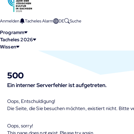
Anmelden
Tacheles Alarm
DE
Suche
AKTUELLE
SPRACHE
Programm
Tacheles 2026
Wissen
500
Ein interner Serverfehler ist aufgetreten.
Oops, Entschuldigung!
Die Seite, die Sie besuchen möchten, existiert nicht. Bitte 
Oops, sorry!
This page does not exist. Please try again.